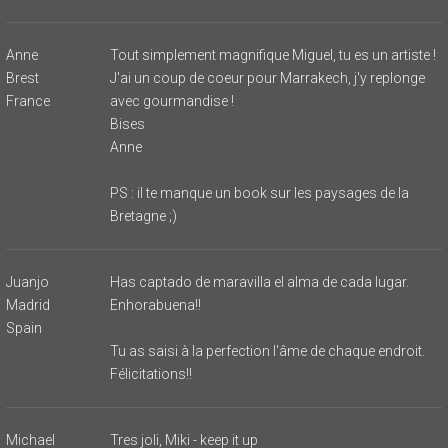
Anne
Tout simplement magnifique Miguel, tu es un artiste !
Brest
J'ai un coup de coeur pour Marrakech, j'y replonge
France
avec gourmandise !
Bises
Anne
PS : il te manque un book sur les paysages de la
Bretagne ;)
Juanjo
Has captado de maravilla el alma de cada lugar.
Madrid
Enhorabuena!!
Spain
Tu as saisi à la perfection l'âme de chaque endroit.
Félicitations!!
Michael
Tres joli, Miki - keep it up