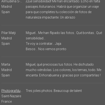
Almudena S-Ocaña
¡Qué sensibilidad! Me han encantado. Echo en falta
Madrid
paisajes Asturianos. Habrá que organizar un viaje
Spain
para que completes tu colección de fotos de
naturaleza impactante. Un abrazo
Pilar Matji
Miguel... Me han flipado las fotos.. Qué bonitas.. Qué
Madrid
sensibilidad...
Spain
Te voy a contratar... Jaja
Besos .. Nos vemos pronto
Marta
Miguel, qué preciosas tus fotos. He disfrutado
Madrid
mucho viéndolas. Los colores, los temas, todo. Me
Spain
encanta. Enhorabuena y gracias por compartirlas !
Photografdu44
Tres jolies photos. Beaucoup de talent
Saint-Nazaire
France