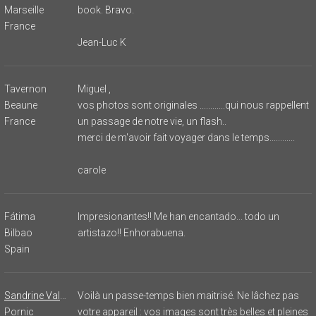
Marseille
book. Bravo.
France
Jean-Luc K
Tavernon
Miguel ,
Beaune
vos photos sont originales ............qui nous rappellent
France
un passage de notre vie, un flash..
merci de m'avoir fait voyager dans le temps............
carole
Fátima
Impresionantes!! Me han encantado... todo un
Bilbao
artistazo!! Enhorabuena.
Spain
Sandrine Vallet
Voilà un passe-temps bien maitrisé. Ne lâchez pas
Pornic
votre appareil : vos images sont très belles et pleines