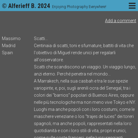
© Alferieff B. 2024
Enjoying Photography Everywhere!
Add a comment
Massimo
Scatti...
Madrid
Centinaia di scatti, toni e sfumature, battiti di vita che
Spain
l'obiettivo di Miguel rende unici per regalarli
all'osservatore.
Scatti che scandiscono un viaggio. Un viaggio lungo,
anzi eterno. Perché penetra nel mondo...
A Marrakech, nella sua casbah e tra le sue spezie
variopinte, e, poi, sugli arenili ocra del Senegal, tra i
colori dei “barrios” popolari di Buenos Aires, oppure
nelle più tecnologiche ma non meno vive Tokyo e NY.
Luoghi ma anche popoli con i loro costumi, come le
maschere veneziane o los “trajes de luces” dei toreri
spagnoli; ma anche popoli, rappresentati nella loro
quotidianità e con i loro stili di vita, propri e unici,
come sulle coste francesi, nelle lussureggianti