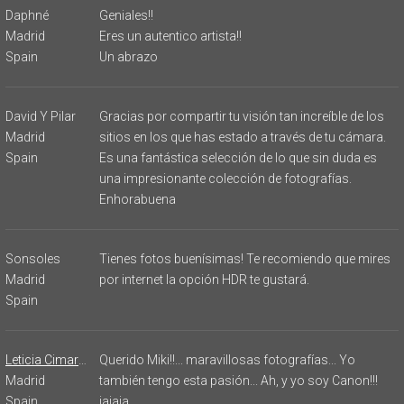
Daphné
Geniales!!
Madrid
Eres un autentico artista!!
Spain
Un abrazo
David Y Pilar
Gracias por compartir tu visión tan increíble de los
Madrid
sitios en los que has estado a través de tu cámara.
Spain
Es una fantástica selección de lo que sin duda es
una impresionante colección de fotografías.
Enhorabuena
Sonsoles
Tienes fotos buenísimas! Te recomiendo que mires
Madrid
por internet la opción HDR te gustará.
Spain
Leticia Cimarra
Querido Miki!!... maravillosas fotografías... Yo
Madrid
también tengo esta pasión... Ah, y yo soy Canon!!!
Spain
jajaja