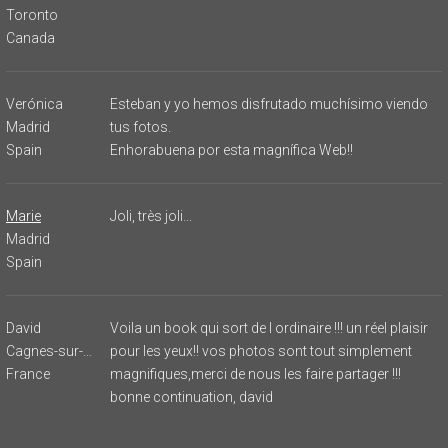
Toronto
Canada
Verónica
Esteban y yo hemos disfrutado muchísimo viendo
Madrid
tus fotos.
Spain
Enhorabuena por esta magnífica Web!!
Marie
Joli, très joli...
Madrid
Spain
David
Voila un book qui sort de l ordinaire !!! un réel plaisir
Cagnes-sur-Mer
pour les yeux!! vos photos sont tout simplement
France
magnifiques,merci de nous les faire partager !!!
bonne continuation, david