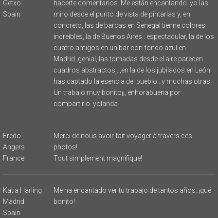
Getxo
hacerte comentarios. Me están encantando..yo las
Spain
miro desde el punto de vista de pintarlas y, en
concreto, las de barcas en Senegal tienne colores
increíbles, la de Buenos Aires.. espectacular, la de los
cuatro amigos en un bar con fondo azul en
Madrid..genial, las tomadas desde el aire parecen
cuadros abstractos,..,en la de los jubilados en León
has captado la esencia del pueblo...y muchas otras.
Un trabajo muy bonito¡¡, enhorabuena por
compartirlo. yolanda
Fredo
Merci de nous avoir fait voyager à travers ces
Angers
photos!
France
Tout simplement magnifique!
Katia Harling
Me ha encantado ver tu trabajo de tantos años..¡qué
Madrid
bonito!
Spain