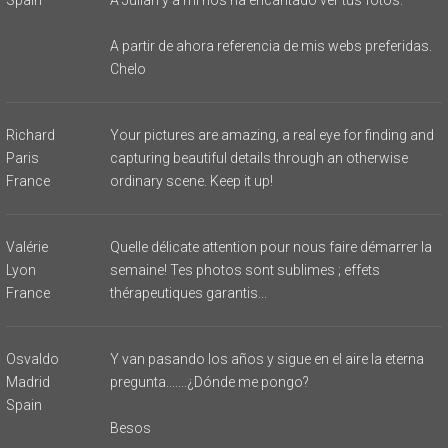
A partir de ahora referencia de mis webs preferidas.
Chelo
Richard
Your pictures are amazing, a real eye for finding and
Paris
capturing beautiful details through an otherwise
France
ordinary scene. Keep it up!
Valérie
Quelle délicate attention pour nous faire démarrer la
Lyon
semaine! Tes photos sont sublimes ; effets
France
thérapeutiques garantis...
Osvaldo
Y van pasando los años y sigue en el aire la eterna
Madrid
pregunta.......¿Dónde me pongo?
Spain
Besos