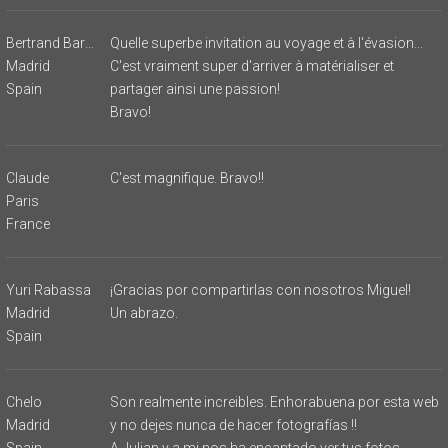
Bertrand Barthélemy
Quelle superbe invitation au voyage et à l'évasion...
Madrid
C'est vraiment super d'arriver à matérialiser et
Spain
partager ainsi une passion!
Bravo!
Claude
C'est magnifique. Bravo!!
Paris
France
Yuri Rabassa
¡Gracias por compartirlas con nosotros Miguel!
Madrid
Un abrazo.
Spain
Chelo
Son realmente increibles. Enhorabuena por esta web
Madrid
y no dejes nunca de hacer fotografías !!
Spain
A Julian y a mi nos ha encantado ver tus fotos.