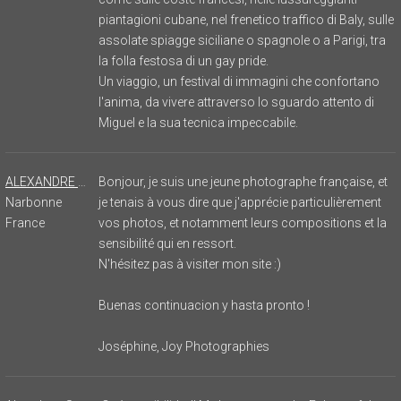
piantagioni cubane, nel frenetico traffico di Baly, sulle
assolate spiagge siciliane o spagnole o a Parigi, tra
la folla festosa di un gay pride.
Un viaggio, un festival di immagini che confortano
l'anima, da vivere attraverso lo sguardo attento di
Miguel e la sua tecnica impeccabile.
ALEXANDRE Joséphine
Bonjour, je suis une jeune photographe française, et
Narbonne
je tenais à vous dire que j'apprécie particulièrement
France
vos photos, et notamment leurs compositions et la
sensibilité qui en ressort.
N'hésitez pas à visiter mon site :)
Buenas continuacion y hasta pronto !
Joséphine, Joy Photographies