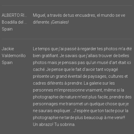
ALBERTO RIVAS
Miguel, a través de tus encuadres, el mundo se ve
Boadilla del Monte
diferente. ¡Geniales!
Spain
Jackie
Le temps que j'ai passé à regarder tes photos m'a été
Valdemorillo
bien gratifiant. Je savais que j'allais trouver de belles
Spain
photos mais je pensais pas qu'un musé d'art était ici
caché. Je pense que le fait d'avoir tant voyagé
présente un grand éventail de paysages, cultures et
cadres diférents à prendre. La galerie sur les
personnes m'impressionne vraiment, même si la
photographie de nature m'est plus facile, prendre des
personnages me transmet un quelque chose que je
ne saurais expliquer... J'espère que ton tacte pour la
photographie ne tarde plus beaucoup à me venir!!
Un abrazo! Tu sobrina.