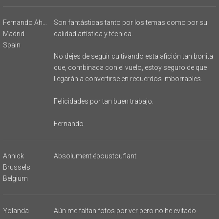
Fernando Ahijado
Son fantásticas tanto por los temas como por su
Madrid
calidad artística y técnica.
Spain
No dejes de seguir cultivando esta afición tan bonita
que, combinada con el vuelo, estoy seguro de que
llegarán a convertirse en recuerdos imborrables.
Felicidades por tan buen trabajo.
Fernando
Annick
Absolument époustouflant
Brussels
Belgium
Yolanda
Aún me faltan fotos por ver pero no he evitado