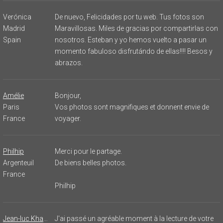
Verónica
De nuevo, Felicidades por tu web. Tus fotos son
Madrid
Maravillosas. Miles de gracias por compartirlas con
Spain
nosotros. Esteban y yo hemos vuelto a pasar un
momento fabuloso disfrutándo de ellas!!!! Besos y
abrazos.
Amélie
Bonjour,
Paris
Vos photos sont magnifiques et donnent envie de
France
voyager.
Philhip
Merci pour le partage.
Argenteuil
De biens belles photos.
France
Philhip
Jean-luc Khalifat
J'ai passé un agréable moment à la lecture de votre